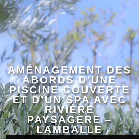
FAQ
AMÉNAGEMENT DES
ABORDS D’UNE
PISCINE COUVERTE
ET D’UN SPA AVEC
RIVIÈRE
PAYSAGÈRE –
LAMBALLE