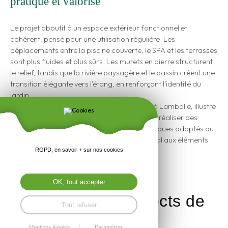
pratique et valorisé
Le projet aboutit à un espace extérieur fonctionnel et
cohérent, pensé pour une utilisation régulière. Les
déplacements entre la piscine couverte, le SPA et les terrasses
sont plus fluides et plus sûrs. Les murets en pierre structurent
le relief, tandis que la rivière paysagère et le bassin créent une
transition élégante vers l’étang, en renforçant l’identité du
jardin.
Ce type d’aménagement paysager, réalisé à Lamballe, illustre
l’approche de Presse Paysage : concevoir et réaliser des
extérieurs sur mesure, avec des choix techniques adaptés au
site, et une mise en œuvre soignée, du minéral aux éléments
d’eau.
RGPD, en savoir + sur nos cookies
Photographies
: Fred Pieau
OK, tout accepter
Voir les autres aspects de
Tout refuser
ce projet :
Mentions légales
Paramétrer