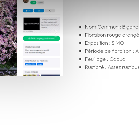
Nom Commun : Bigone
Floraison rouge orang
Exposition : S MO
Période de floraison :
Feuillage : Caduc
Rusticité : Assez rustiqu