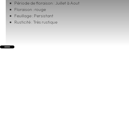
Période de floraison : Juillet à Aout
Floraison : rouge
Feuillage : Persistant
Rusticité : Très rustique