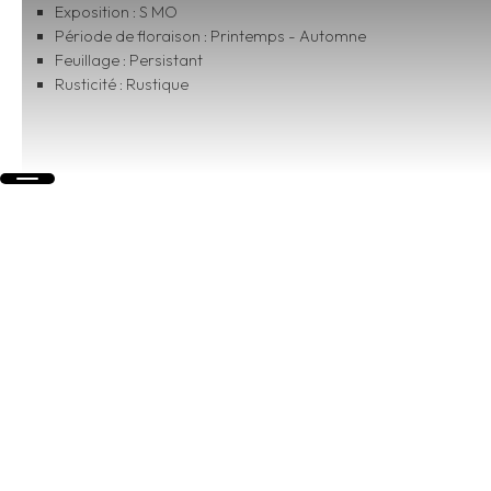
Exposition : S MO
Période de floraison : Printemps - Automne
Feuillage : Persistant
Rusticité : Rustique