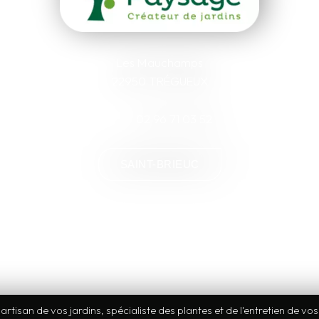
Les Mauchamps
22950 TRÉGUEUX
02 96 71 03 52
SAINT-BRIEUC
rtisan de vos jardins, spécialiste des plantes et de l'entretien de vo