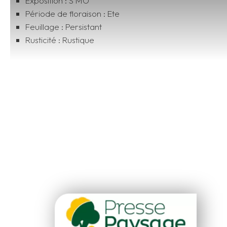
Exposition : S MO
Période de floraison : Ete
Feuillage : Persistant
Rusticité : Rustique