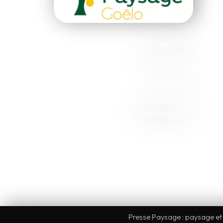
Z.A. de Kerfot
22500 PAIMPOL
02 96 20 81 63
PAIMPOL
Presse Paysage : paysage et a