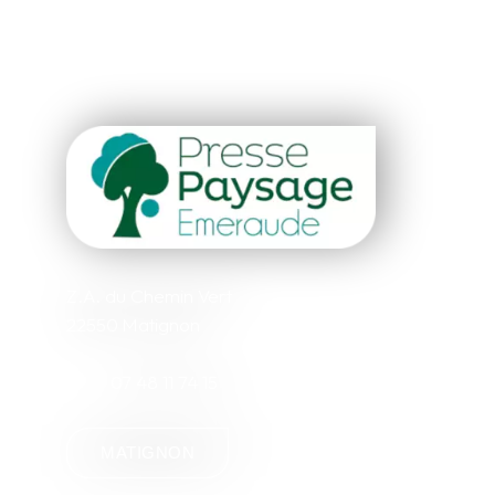
Z.A. du Chemin Vert
22550 Matignon
07 48 11 74 15
MATIGNON