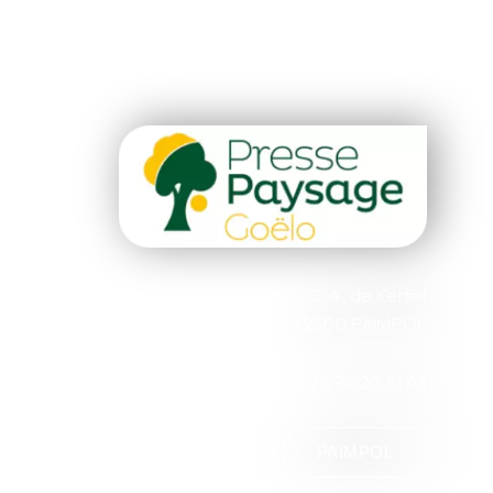
Z.A. de Kerfot
22500 PAIMPOL
02 96 20 81 63
PAIMPOL