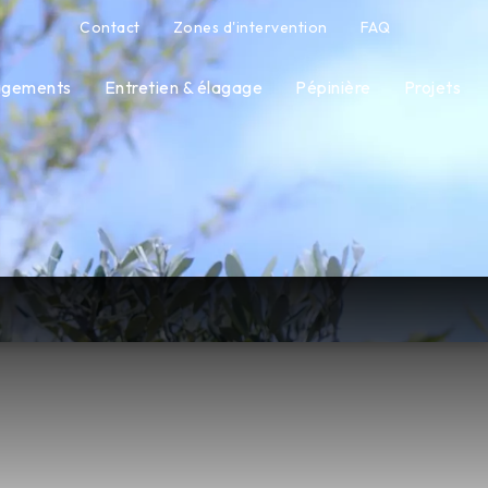
Contact
Zones d'intervention
FAQ
gements
Entretien & élagage
Pépinière
Projets