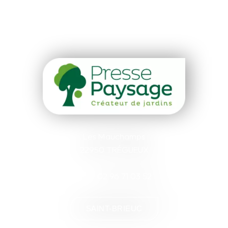
Les Mauchamps
22950 TRÉGUEUX
02 96 71 03 52
SAINT-BRIEUC