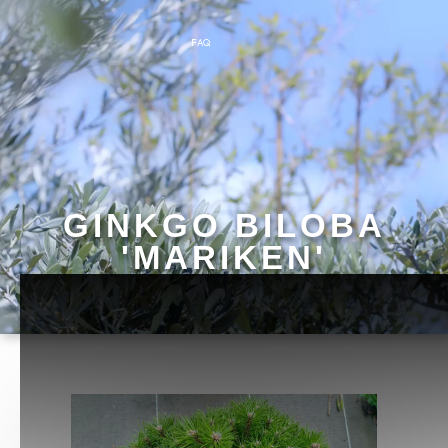
FAQ
GINKGO BILOBA
'MARIKEN'