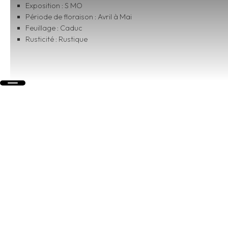
Exposition : S MO
Période de floraison : Avril à Mai
Feuillage : Caduc
Rusticité : Rustique