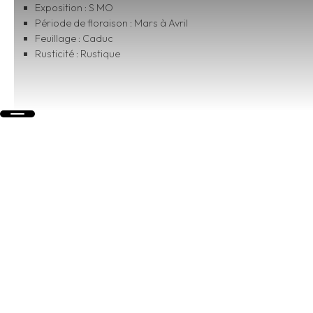
Exposition : S MO
Période de floraison : Mars à Avril
Feuillage : Caduc
Rusticité : Rustique