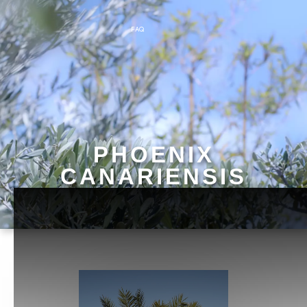
FAQ
PHOENIX
CANARIENSIS