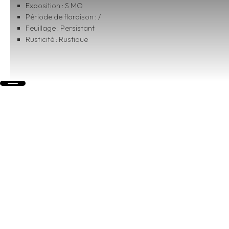
Exposition : S MO
Période de floraison : /
Feuillage : Persistant
Rusticité : Rustique