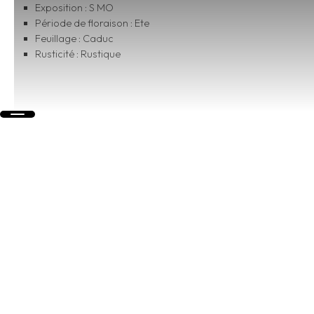
Exposition : S MO
Période de floraison : Ete
Feuillage : Caduc
Rusticité : Rustique