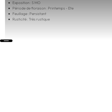
Exposition : S MO
Période de floraison : Printemps - Ete
Feuillage : Persistant
Rusticité : Très rustique