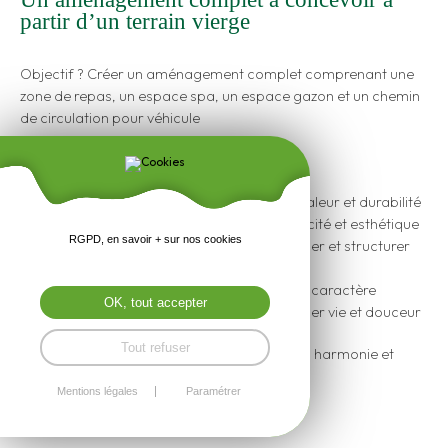
partir d’un terrain vierge
Objectif ? Créer un aménagement complet comprenant une
zone de repas, un espace spa, un espace gazon et un chemin
de circulation pour véhicule
Pour ce projet, nous avons prévu :
Une pergola en bois exotique, alliant chaleur et durabilité
Une terrasse en composite, alliant praticité et esthétique
RGPD, en savoir + sur nos cookies
Des jardinières sur mesure pour organiser et structurer
les espaces
Un pavage en grès multicolore, riche en caractère
OK, tout accepter
Du gazon et des plantations pour insuffler vie et douceur
Tout refuser
Un aménagement conçu pour offrir confort, harmonie et
plaisir au quotidien.
Mentions légales
Paramétrer