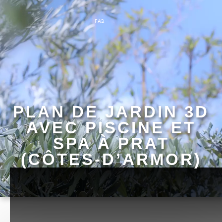
FAQ
PLAN DE JARDIN 3D
AVEC PISCINE ET
SPA À PRAT
(CÔTES-D’ARMOR)