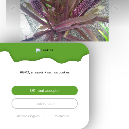
RGPD, en savoir + sur nos cookies
Nom Commun : Fleur ananas
OK, tout accepter
Exposition : S MO
Période de floraison : Ete
Tout refuser
Feuillage : Caduc
Rusticité : Rustique
Mentions légales
Paramétrer