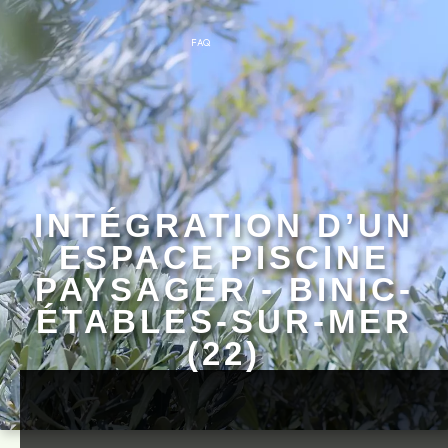
FAQ
INTÉGRATION D’UN
ESPACE PISCINE
PAYSAGER - BINIC-
ÉTABLES-SUR-MER
(22)