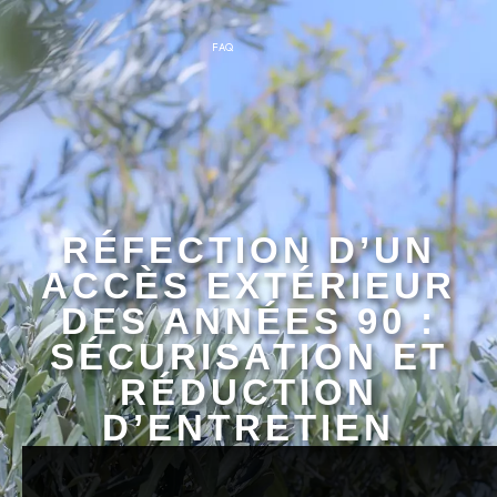
FAQ
RÉFECTION D’UN
ACCÈS EXTÉRIEUR
DES ANNÉES 90 :
SÉCURISATION ET
RÉDUCTION
D’ENTRETIEN