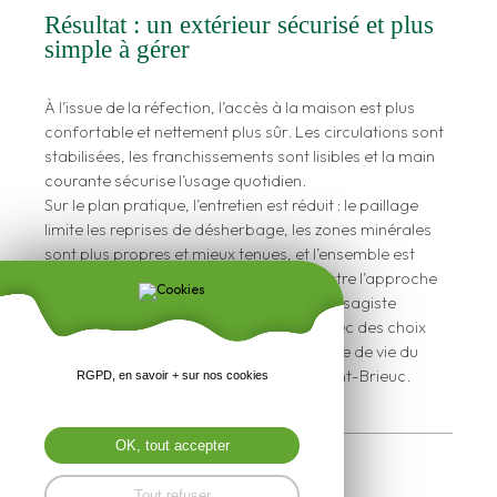
Résultat : un extérieur sécurisé et plus
simple à gérer
À l’issue de la réfection, l’accès à la maison est plus
confortable et nettement plus sûr. Les circulations sont
stabilisées, les franchissements sont lisibles et la main
courante sécurise l’usage quotidien.
Sur le plan pratique, l’entretien est réduit : le paillage
limite les reprises de désherbage, les zones minérales
sont plus propres et mieux tenues, et l’ensemble est
conçu pour durer. Cette intervention illustre l’approche
de Presse Paysage : une méthode de paysagiste
orientée usage, sécurité et pérennité, avec des choix
techniques adaptés au terrain et au mode de vie du
client, dans le secteur de Trégueux et Saint-Brieuc.
RGPD, en savoir + sur nos cookies
OK, tout accepter
apres
Tout refuser